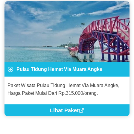
Pulau Tidung Hemat Via Muara Angke
Paket Wisata Pulau Tidung Hemat Via Muara Angke,
Harga Paket Mulai Dari Rp.315.000/orang.
Lihat Paket