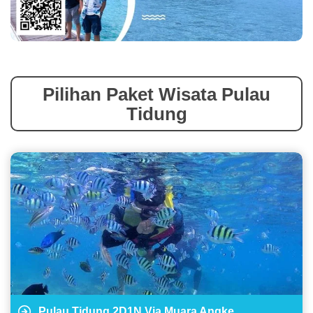
Pilihan Paket Wisata Pulau
Tidung
Pulau Tidung 2D1N Via Muara Angke