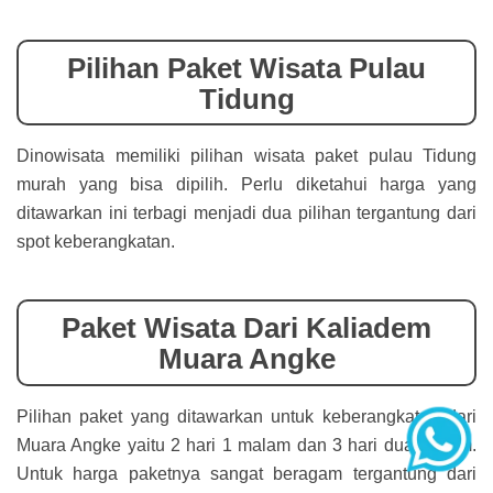
Pilihan Paket Wisata Pulau
Tidung
Dinowisata memiliki pilihan wisata paket pulau Tidung
murah yang bisa dipilih. Perlu diketahui harga yang
ditawarkan ini terbagi menjadi dua pilihan tergantung dari
spot keberangkatan.
Paket Wisata Dari Kaliadem
Muara Angke
Pilihan paket yang ditawarkan untuk keberangkatan dari
Muara Angke yaitu 2 hari 1 malam dan 3 hari dua malam.
Untuk harga paketnya sangat beragam tergantung dari