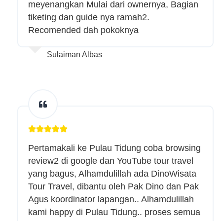
meyenangkan Mulai dari ownernya, Bagian
tiketing dan guide nya ramah2.
Recomended dah pokoknya
Sulaiman Albas
Pertamakali ke Pulau Tidung coba browsing
review2 di google dan YouTube tour travel
yang bagus, Alhamdulillah ada DinoWisata
Tour Travel, dibantu oleh Pak Dino dan Pak
Agus koordinator lapangan.. Alhamdulillah
kami happy di Pulau Tidung.. proses semua