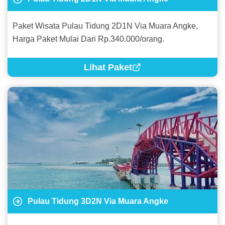
Paket Wisata Pulau Tidung 2D1N Via Muara Angke,
Harga Paket Mulai Dari Rp.340.000/orang.
Lihat Paket
Pulau Tidung 3D2N Via Muara Angke