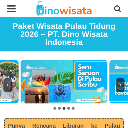
Paket Wisata Pulau Tidung
2026 – PT. Dino Wisata
Indonesia
Punya Rencana Liburan ke Pulau