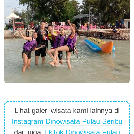
Lihat galeri wisata kami lainnya di
Instagram Dinowisata Pulau Seribu
dan juga
TikTok Dinowisata Pulau