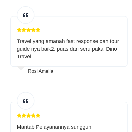
Travel yang amanah fast response dan tour
guide nya baik2, puas dan seru pakai Dino
Travel
Rosi Amelia
Mantab Pelayanannya sungguh