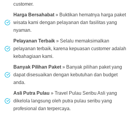
customer.
Harga Bersahabat
» Buktikan hematnya harga paket
wisata kami dengan pelayanan dan fasilitas yang
nyaman.
Pelayanan Terbaik
» Selalu memaksimalkan
pelayanan terbaik, karena kepuasan customer adalah
kebahagiaan kami.
Banyak Pilihan Paket
» Banyak pilihan paket yang
dapat disesuaikan dengan kebutuhan dan budget
anda.
Asli Putra Pulau
» Travel Pulau Seribu Asli yang
dikelola langsung oleh putra pulau seribu yang
profesional dan terpercaya.