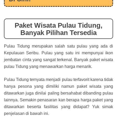
Paket Wisata Pulau Tidung,
Banyak Pilihan Tersedia
Pulau Tidung merupakan salah satu pulau yang ada di
Kepulauan Seribu. Pulau yang satu ini mempunyai ikon
jembatan cinta yang sangat terkenal. Banyak paket wisata
pulau Tidung yang menawarkan harga menarik.
Pulau Tidung ternyata menjadi pulau terfavorit karena tidak
hanya pesona yang dimiliki namun paket wisata yang
ditawarkan juga dinilai paling bersahabat dibanding pulau
lainnya. Semakin penasaran kan berapa harga paket yang
ditawarkan beserta fasilitas yang didapat? Yuk simak
penjelasan di bawah ini.