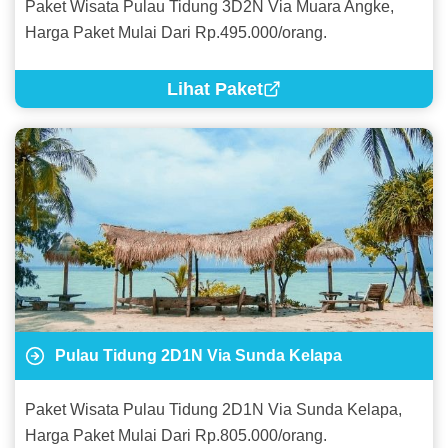
Paket Wisata Pulau Tidung 3D2N Via Muara Angke,
Harga Paket Mulai Dari Rp.495.000/orang.
Lihat Paket
Pulau Tidung 2D1N Via Sunda Kelapa
Paket Wisata Pulau Tidung 2D1N Via Sunda Kelapa,
Harga Paket Mulai Dari Rp.805.000/orang.