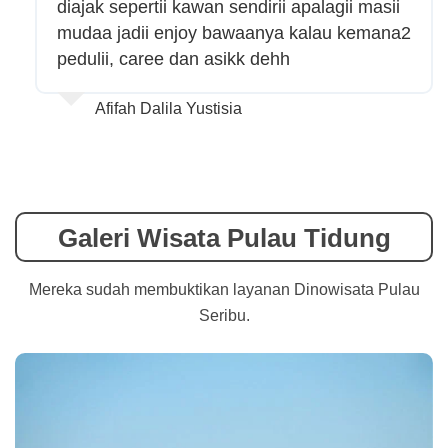
diajak sepertii kawan sendirii apalagii masii
mudaa jadii enjoy bawaanya kalau kemana2
pedulii, caree dan asikk dehh
Afifah Dalila Yustisia
Galeri Wisata Pulau Tidung
Mereka sudah membuktikan layanan Dinowisata Pulau
Seribu.