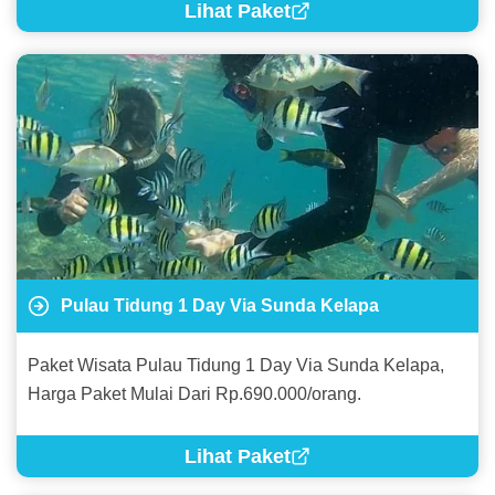
Lihat Paket
Pulau Tidung 1 Day Via Sunda Kelapa
Paket Wisata Pulau Tidung 1 Day Via Sunda Kelapa,
Harga Paket Mulai Dari Rp.690.000/orang.
Lihat Paket