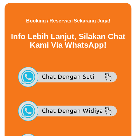
Booking / Reservasi Sekarang Juga!
Info Lebih Lanjut, Silakan Chat
Kami Via WhatsApp!