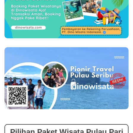
Pilihan Paket Wisata Pulau Pari