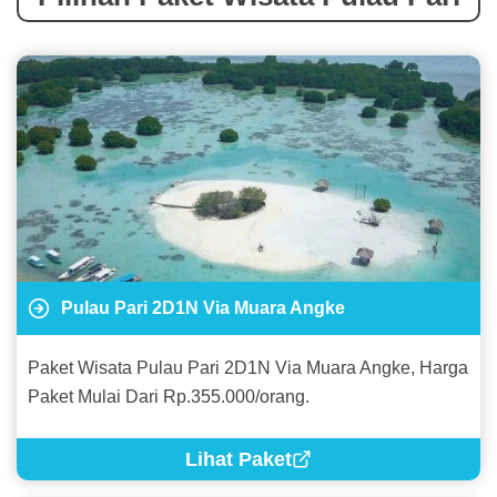
Pulau Pari 2D1N Via Muara Angke
Paket Wisata Pulau Pari 2D1N Via Muara Angke, Harga
Paket Mulai Dari Rp.355.000/orang.
Lihat Paket