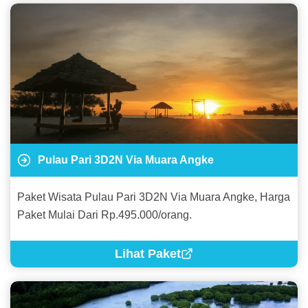
Pulau Pari 3D2N Via Muara Angke
Paket Wisata Pulau Pari 3D2N Via Muara Angke, Harga
Paket Mulai Dari Rp.495.000/orang.
Lihat Paket