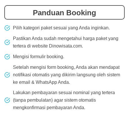
Panduan Booking
Pilih kategori paket sesuai yang Anda inginkan.
Pastikan Anda sudah mengetahui harga paket yang
tertera di website Dinowisata.com.
Mengisi formulir booking.
Setelah mengisi form booking, Anda akan mendapat
notifikasi otomatis yang dikirim langsung oleh sistem
ke email & WhatsApp Anda.
Lakukan pembayaran sesuai nominal yang tertera
(tanpa pembulatan) agar sistem otomatis
mengkonfirmasi pembayaran Anda.