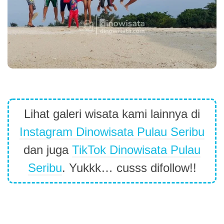
Lihat galeri wisata kami lainnya di
Instagram Dinowisata Pulau Seribu
dan juga
TikTok Dinowisata Pulau
Seribu
. Yukkk… cusss difollow!!