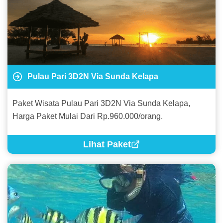
Pulau Pari 3D2N Via Sunda Kelapa
Paket Wisata Pulau Pari 3D2N Via Sunda Kelapa,
Harga Paket Mulai Dari Rp.960.000/orang.
Lihat Paket